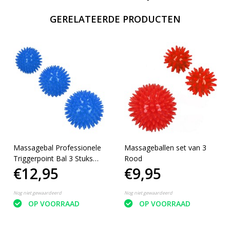
GERELATEERDE PRODUCTEN
Massagebal Professionele
Massageballen set van 3
Triggerpoint Bal 3 Stuks
Rood
€12,95
€9,95
8cm Blauw
Nog niet gewaardeerd
Nog niet gewaardeerd
OP VOORRAAD
OP VOORRAAD