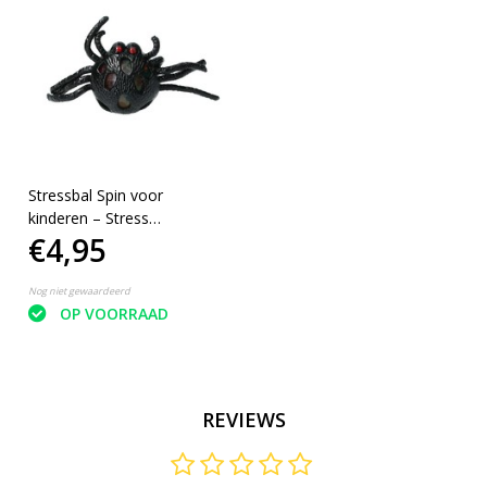
Stressbal Spin voor
kinderen – Stress
€4,95
Speelgoed – Squishy –
Zwart
Nog niet gewaardeerd
OP VOORRAAD
REVIEWS