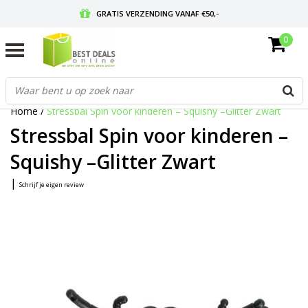
GRATIS VERZENDING VANAF €50,-
0
VOOR 17:00 BESTELD, MORGEN IN HUIS
GRATIS RETOURNEREN EN 30 DAGEN BEDENKTIJD
Home
/
Stressbal Spin voor kinderen – Squishy –Glitter Zwart
Stressbal Spin voor kinderen –
Squishy –Glitter Zwart
|
Schrijf je eigen review