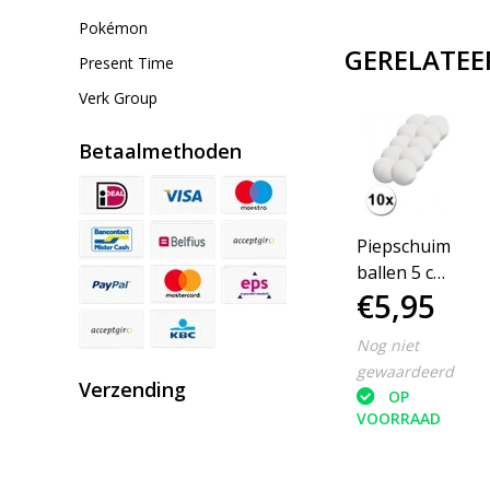
Pokémon
GERELATEE
Present Time
Verk Group
Betaalmethoden
Piepschuim
ballen 5 cm
€5,95
10 stuks
Nog niet
gewaardeerd
Verzending
OP
VOORRAAD