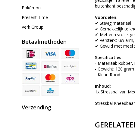
gezichtje in allerle
buitenkant beschadi
Pokémon
Present Time
Voordelen:
✔ Stevig materiaal
Verk Group
✔ Gemakkelijk te k
✔ Met een vrolijk ge
✔ Versterkt uw arm,
Betaalmethoden
✔ Gevuld met meel z
Specificaties :
- Materiaal: Rubber,
- Gewicht: 120 gram
- Kleur: Rood
Inhoud:
1x Stressbal van Me
Stressbal Kneedbaar
Verzending
GERELATEE