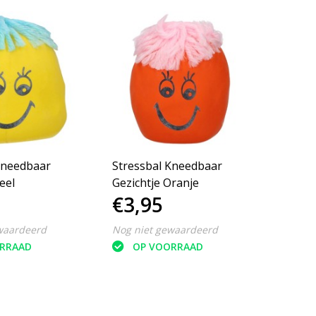
Kneedbaar
Stressbal Kneedbaar
Stres
eel
Gezichtje Oranje
Gezic
€3,95
€3,
waardeerd
Nog niet gewaardeerd
Nog ni
RRAAD
OP VOORRAAD
O