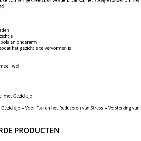
i leuke vormen gekneed kan worden. Dankzij het stevige rubber om he
gd.
neden
zichtje
 pols en onderarm
odat het gezichtje te vervormen is
 meel, wol
el met Gezichtje
 Gezichtje – Voor Fun en het Reduceren van Stress – Versterking v
RDE PRODUCTEN