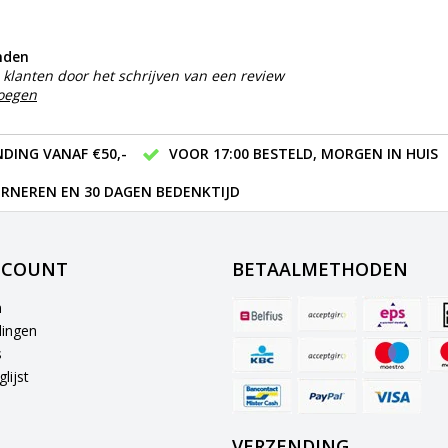
nden
klanten door het schrijven van een review
voegen
DING VANAF €50,-
VOOR 17:00 BESTELD, MORGEN IN HUIS
RNEREN EN 30 DAGEN BEDENKTIJD
CCOUNT
BETAALMETHODEN
n
lingen
s
lijst
VERZENDING