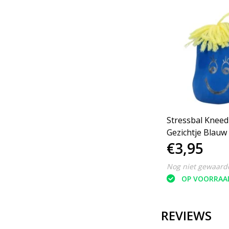
Stressbal Kneedbaar
Stressbal Knee
Gezichtje Groen
Gezichtje Blauw
€3,95
€3,95
Nog niet gewaardeerd
Nog niet gewaard
OP VOORRAAD
OP VOORRAA
REVIEWS