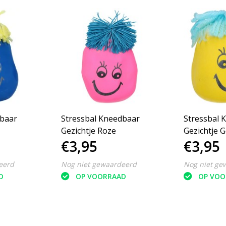
dbaar
Stressbal Kneedbaar
Stressbal 
Gezichtje Roze
Gezichtje G
€3,95
€3,95
eerd
Nog niet gewaardeerd
Nog niet ge
D
OP VOORRAAD
OP VOO