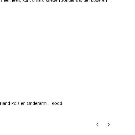
t meel heen, kunt u hard kneden zonder dat de rubberen
an Hand Pols en Onderarm – Rood