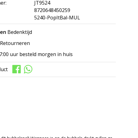
er:
JT9524
8720648450259
5240-PopItBal-MUL
gen
Bedenktijd
Retourneren
7:00 uur besteld morgen in huis
duct