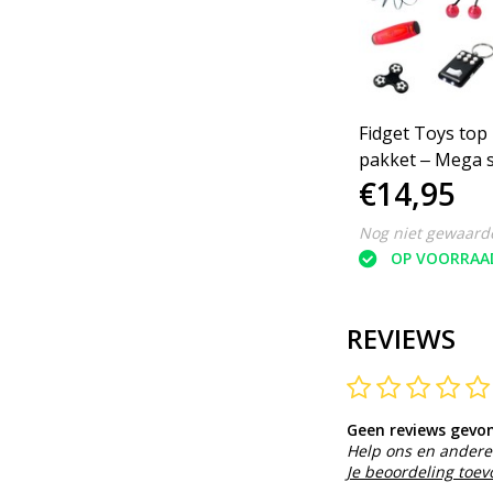
Fidget Pea Bean poppers
Fidget Toys top
1
set 5 stuks‒ Anti stress
pakket ‒ Mega 
€5,95
€14,95
021
Fidget Pop It
pack 2021 ‒ Anti
Nog niet gewaardeerd
Nog niet gewaard
OP VOORRAAD
OP VOORRAA
REVIEWS
Geen reviews gevo
Help ons en andere 
Je beoordeling toe