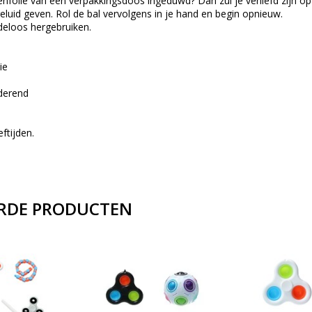
nfolie van een verpakkingsdoos ingeduwd? Dan zul je verliefd zijn op 
eluid geven. Rol de bal vervolgens in je hand en begin opnieuw.
ndeloos hergebruiken.
ie
derend
eftijden.
RDE PRODUCTEN