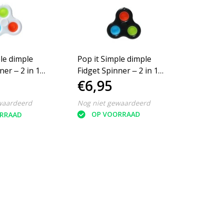
le dimple
Pop it Simple dimple
Pop it
ner ‒ 2 in 1
Fidget Spinner ‒ 2 in 1
Fidget
€6,95
€6,
 ‒ Rage 2021
set 3 stuks ‒ Rage 2021
set 3 
Zwart
Roze
waardeerd
Nog niet gewaardeerd
Nog ni
RRAAD
OP VOORRAAD
O