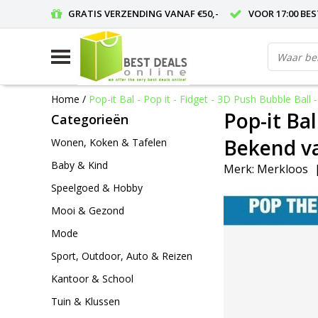
GRATIS VERZENDING VANAF €50,-
VOOR 17:00 BE
Home
/
Pop-it Bal - Pop it - Fidget - 3D Push Bubble Ball 
Pop-it Bal
Categorieën
Bekend va
Wonen, Koken & Tafelen
Baby & Kind
Merk:
Merkloos
Speelgoed & Hobby
Mooi & Gezond
Mode
Sport, Outdoor, Auto & Reizen
Kantoor & School
Tuin & Klussen