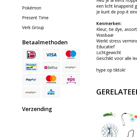
Heb je al eens noppe
een licht knappend g
Pokémon
Je kunt de pop-it ei
Present Time
Kenmerken:
Verk Group
Kleur, tie dye, assort
Wasbaar
Werkt stress vermin
Betaalmethoden
Educatief
Lichtgewicht
Geschikt voor alle le
hype op tiktok!
GERELATEE
Verzending