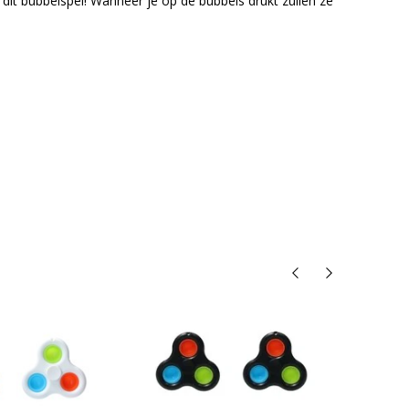
dit bubbelspel! Wanneer je op de bubbels drukt zullen ze