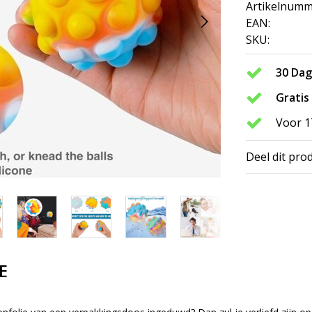
Artikelnumm
EAN:
SKU:
30 Da
Gratis
Voor 1
Deel dit pro
E