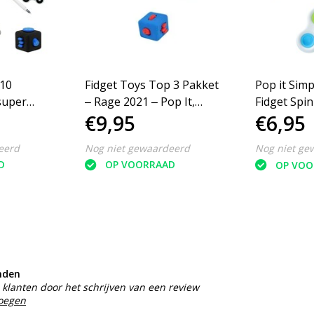
 10
Fidget Toys Top 3 Pakket
Pop it Simp
super
‒ Rage 2021 ‒ Pop It,
Fidget Spin
€9,95
€6,95
 Stress
Cube, Puzzel
set 3 stuks
Wit
eerd
Nog niet gewaardeerd
Nog niet ge
D
OP VOORRAAD
OP VOO
nden
klanten door het schrijven van een review
voegen