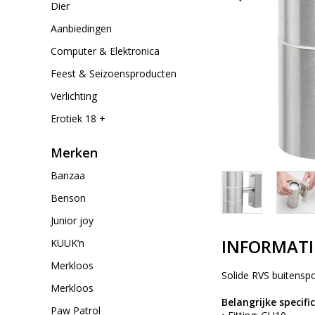
Dier
Aanbiedingen
Computer & Elektronica
Feest & Seizoensproducten
Verlichting
Erotiek 18 +
Merken
Banzaa
Benson
Junior joy
INFORMATI
KUUK’n
Merkloos
Solide RVS buitenspo
Merkloos
Belangrijke specifi
Paw Patrol