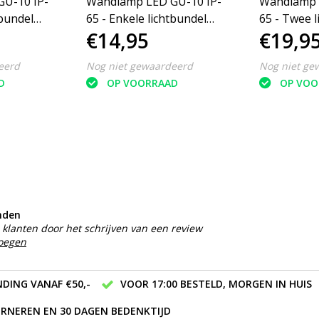
U-10 IP-
Wandlamp LED GU-10 IP-
Wandlamp 
tbundel
65 - Enkele lichtbundel
65 - Twee l
€14,95
€19,9
8.1 cm -
Dimbaar ‒ Vierkant 8.1 cm -
Vierkant 15
Zwart
eerd
Nog niet gewaardeerd
Nog niet ge
D
OP VOORRAAD
OP VOO
nden
klanten door het schrijven van een review
voegen
DING VANAF €50,-
VOOR 17:00 BESTELD, MORGEN IN HUIS
RNEREN EN 30 DAGEN BEDENKTIJD