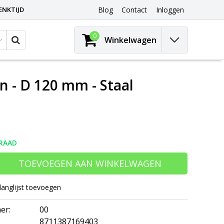
ENKTIJD
Blog
Contact
Inloggen
0
Winkelwagen
 - D 120 mm - Staal
RAAD
TOEVOEGEN AAN WINKELWAGEN
langlijst toevoegen
er:
00
8711387169403