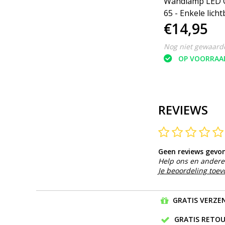
Wandlamp LED G
65 - Enkele lich
€14,95
Dimbaar ‒ Rond 
Zwart
Nog niet gewaard
OP VOORRAA
REVIEWS
Geen reviews gevo
Help ons en andere 
Je beoordeling toe
GRATIS VERZEN
GRATIS RETOU