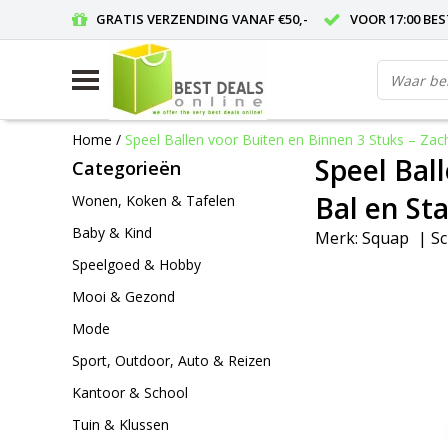
GRATIS VERZENDING VANAF €50,-
VOOR 17:00 BE
Home
/
Speel Ballen voor Buiten en Binnen 3 Stuks – Zac
Speel Bal
Categorieën
Bal en St
Wonen, Koken & Tafelen
Baby & Kind
Merk:
Squap
|
Sc
Speelgoed & Hobby
Mooi & Gezond
Mode
Sport, Outdoor, Auto & Reizen
Kantoor & School
Tuin & Klussen