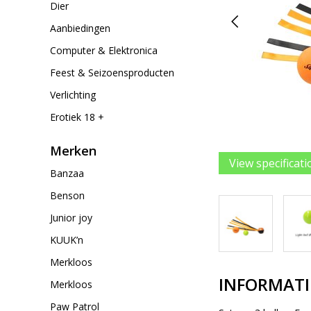
Dier
Aanbiedingen
Computer & Elektronica
Feest & Seizoensproducten
Verlichting
Erotiek 18 +
Merken
View specificati
Banzaa
Benson
Junior joy
KUUK’n
Merkloos
INFORMATI
Merkloos
Paw Patrol