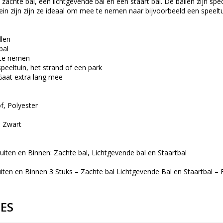
n zachte bal, een lichtgevende bal en een staart bal. De ballen zijn s
ein zijn zijn ze ideaal om mee te nemen naar bijvoorbeeld een speeltu
llen
bal
 te nemen
speeltuin, het strand of een park
Gaat extra lang mee
f, Polyester
, Zwart
uiten en Binnen: Zachte bal, Lichtgevende bal en Staartbal
iten en Binnen 3 Stuks – Zachte bal Lichtgevende Bal en Staartbal –
IES