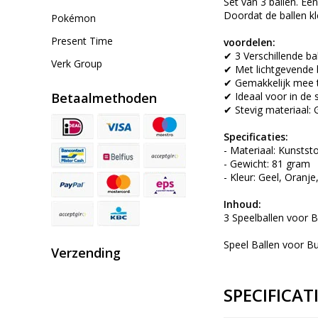
Set van 3 ballen. Ee
Doordat de ballen kl
Pokémon
Present Time
voordelen:
✔ 3 Verschillende ba
Verk Group
✔ Met lichtgevende 
✔ Gemakkelijk mee
Betaalmethoden
✔ Ideaal voor in de 
✔ Stevig materiaal: 
Specificaties:
- Materiaal: Kunststo
- Gewicht: 81 gram
- Kleur: Geel, Oranje
Inhoud:
3 Speelballen voor B
Speel Ballen voor Bu
Verzending
SPECIFICAT