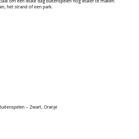
peciaal om een leuke dag buitenspelen nóg leuker te maken.
in, het strand of een park.
 Buitenspelen – Zwart, Oranje