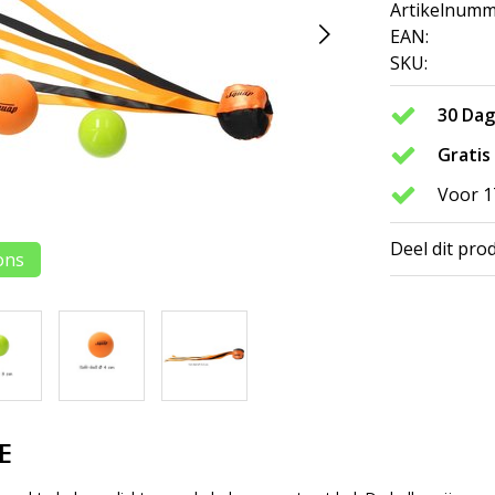
Artikelnumm
EAN:
SKU:
30 Da
Gratis
Voor 1
Deel dit pro
ons
E