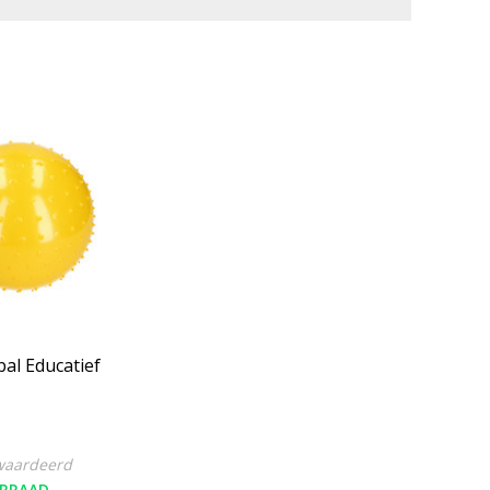
al Educatief
waardeerd
RRAAD