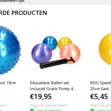
imumleeftijd:
RDE PRODUCTEN
oot 19cm
Educatieve Ballen set
BDO Speelb
Inclusief Gratis Pomp 4
25cm Geel
€19,95
€5,45
Stuks
eerd
Nog niet gewaardeerd
Nog niet ge
D
OP VOORRAAD
OP VOO