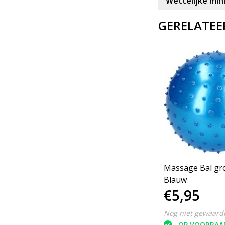
Wettelijke min
GERELATEE
Massage Bal gr
Blauw
€5,95
Nog niet gewaard
OP VOORRAA