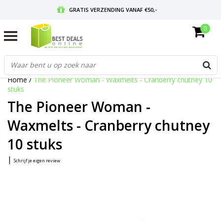
GRATIS VERZENDING VANAF €50,-
0
VOOR 17:00 BESTELD, MORGEN IN HUIS
GRATIS RETOURNEREN EN 30 DAGEN BEDENKTIJD
Home
/
The Pioneer Woman - Waxmelts - Cranberry chutney 10
stuks
The Pioneer Woman -
Waxmelts - Cranberry chutney
10 stuks
|
Schrijf je eigen review