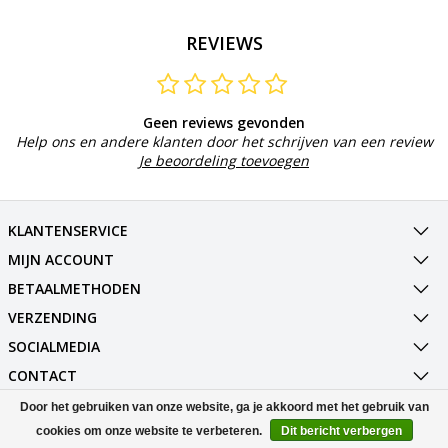
REVIEWS
Geen reviews gevonden
Help ons en andere klanten door het schrijven van een review
Je beoordeling toevoegen
KLANTENSERVICE
MIJN ACCOUNT
BETAALMETHODEN
VERZENDING
SOCIALMEDIA
CONTACT
Door het gebruiken van onze website, ga je akkoord met het gebruik van
© Copyright 2026 Best Deals Online BV Powered by
Lightspeed
cookies om onze website te verbeteren.
Dit bericht verbergen