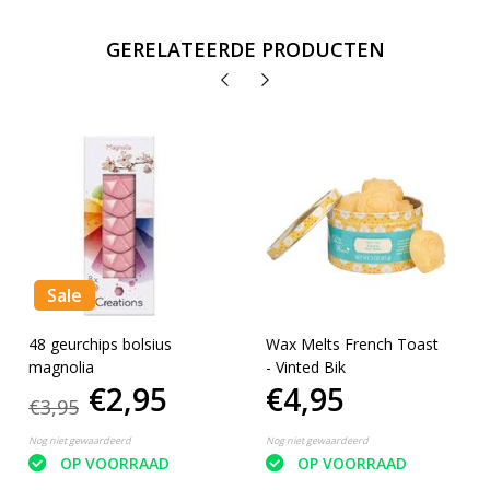
GERELATEERDE PRODUCTEN
Sale
48 geurchips bolsius
Wax Melts French Toast
magnolia
- Vinted Bik
€2,95
€4,95
€3,95
Nog niet gewaardeerd
Nog niet gewaardeerd
OP VOORRAAD
OP VOORRAAD