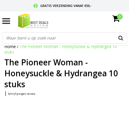
GRATIS VERZENDING VANAF €50,-
0
VOOR 17:00 BESTELD, MORGEN IN HUIS
GRATIS RETOURNEREN EN 30 DAGEN BEDENKTIJD
Home
/
The Pioneer Woman - Honeysuckle & Hydrangea 10
stuks
The Pioneer Woman -
Honeysuckle & Hydrangea 10
stuks
|
Schrijf je eigen review