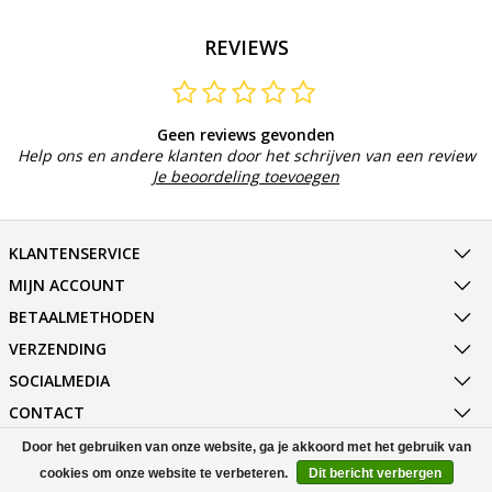
REVIEWS
Geen reviews gevonden
Help ons en andere klanten door het schrijven van een review
Je beoordeling toevoegen
KLANTENSERVICE
MIJN ACCOUNT
BETAALMETHODEN
VERZENDING
SOCIALMEDIA
CONTACT
Door het gebruiken van onze website, ga je akkoord met het gebruik van
© Copyright 2026 Best Deals Online BV Powered by
Lightspeed
cookies om onze website te verbeteren.
Dit bericht verbergen