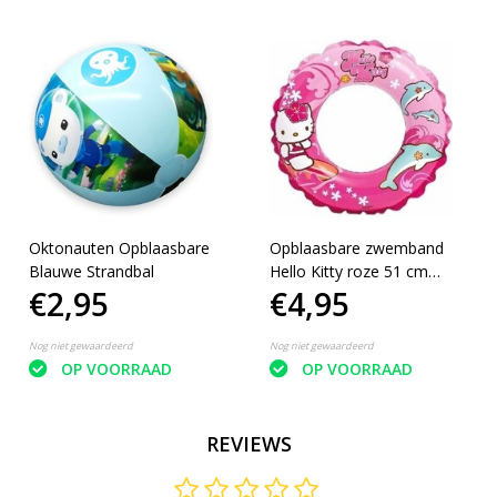
Oktonauten Opblaasbare
Opblaasbare zwemband
Blauwe Strandbal
Hello Kitty roze 51 cm
€2,95
€4,95
zwemring
Nog niet gewaardeerd
Nog niet gewaardeerd
OP VOORRAAD
OP VOORRAAD
REVIEWS