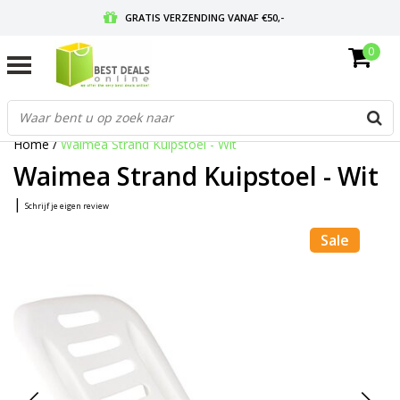
GRATIS VERZENDING VANAF €50,-
0
VOOR 17:00 BESTELD, MORGEN IN HUIS
GRATIS RETOURNEREN EN 30 DAGEN BEDENKTIJD
Home
/
Waimea Strand Kuipstoel - Wit
Waimea Strand Kuipstoel - Wit
|
Schrijf je eigen review
Sale