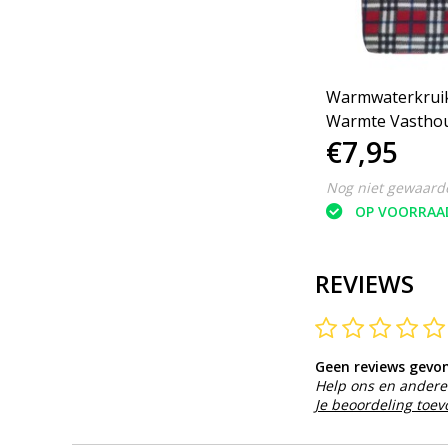
Warmwaterkruik -
Warmwaterkruik
 -
Warmte Vasthoudend -
Warmte Vasthou
€7,95
€7,95
.7L
Lekvrij - 70°C Max - 1.7L
Lekvrij - 70°C Ma
Nog niet gewaardeerd
Nog niet gewaard
OP VOORRAAD
OP VOORRAA
REVIEWS
Geen reviews gevo
Help ons en andere 
Je beoordeling toe