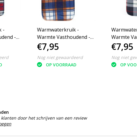
 -
Warmwaterkruik -
Warmwater
dend -
Warmte Vasthoudend -
Warmte Va
€7,95
€7,95
x - 1.7L
Lekvrij - 70°C Max - 1.7L
Lekvrij - 7
eerd
Nog niet gewaardeerd
Nog niet ge
D
OP VOORRAAD
OP VOO
nden
klanten door het schrijven van een review
voegen