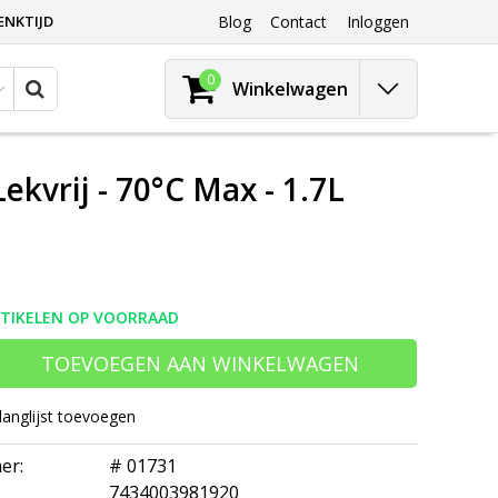
ENKTIJD
Blog
Contact
Inloggen
0
Winkelwagen
vrij - 70°C Max - 1.7L
RTIKELEN OP VOORRAAD
TOEVOEGEN AAN WINKELWAGEN
langlijst toevoegen
er:
# 01731
7434003981920