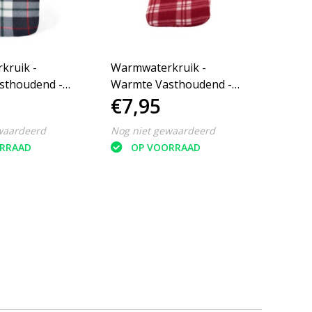
kruik -
Warmwaterkruik -
Warmw
sthoudend -
Warmte Vasthoudend -
Warmt
€7,95
€7,
0°C Max - 1.7L
Lekvrij - 70°C Max - 1.7L
Lekvri
waardeerd
Nog niet gewaardeerd
Nog ni
RRAAD
OP VOORRAAD
O