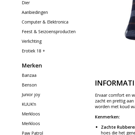
Dier
Aanbiedingen
Computer & Elektronica
Feest & Seizoensproducten
Verlichting
Erotiek 18 +
Merken
Banzaa
INFORMATI
Benson
Junior joy
Ervaar comfort en w
zacht en prettig aan
KUUK’n
worden met koud wat
Merkloos
Kenmerken:
Merkloos
Zachte Rubbere
hoes die het ge
Paw Patrol