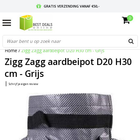
GRATIS VERZENDING VANAF €50,-
0
VOOR 17:00 BESTELD, MORGEN IN HUIS
GRATIS RETOURNEREN EN 30 DAGEN BEDENKTIJD
Home
/
Zigg Zagg aardbeipot D20 H30 cm - Grijs
Zigg Zagg aardbeipot D20 H30
cm - Grijs
|
Schrijf je eigen review