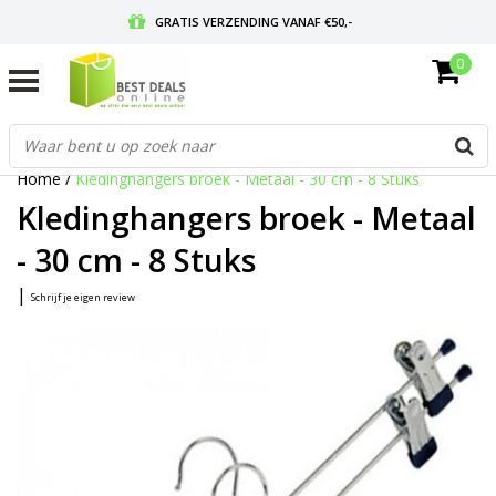
GRATIS VERZENDING VANAF €50,-
0
VOOR 17:00 BESTELD, MORGEN IN HUIS
GRATIS RETOURNEREN EN 30 DAGEN BEDENKTIJD
Home
/
Kledinghangers broek - Metaal - 30 cm - 8 Stuks
Kledinghangers broek - Metaal
- 30 cm - 8 Stuks
|
Schrijf je eigen review