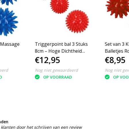
e Massage
Triggerpoint bal 3 Stuks
Set van 3 
8cm – Hoge Dichtheid
Balle
€12,95
€8,95
Rood
eerd
Nog niet gewaardeerd
Nog niet ge
D
OP VOORRAAD
OP VOO
nden
klanten door het schrijven van een review