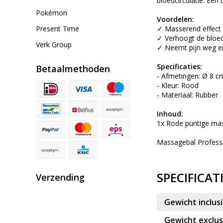
bloedcirculatie. Een 
Pokémon
Voordelen:
Present Time
✓ Masserend effect
✓ Verhoogt de bloed
Verk Group
✓ Neemt pijn weg e
Specificaties:
Betaalmethoden
- Afmetingen: Ø 8 c
- Kleur: Rood
- Materiaal: Rubber
Inhoud:
1x Rode puntige ma
Massagebal Professi
SPECIFICAT
Verzending
Gewicht inclusi
Gewicht exclusi