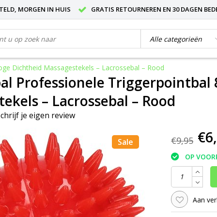
STELD, MORGEN IN HUIS
GRATIS RETOURNEREN EN 30 DAGEN BED
oge Dichtheid Massagestekels – Lacrossebal – Rood
l Professionele Triggerpointbal
ekels – Lacrossebal – Rood
chrijf je eigen review
€6
€9,95
Sale
OP VOOR
Aan ver