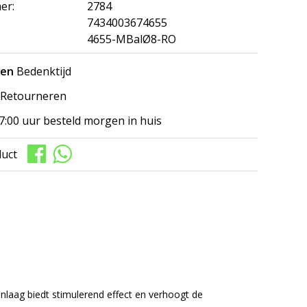
er:
2784
7434003674655
4655-MBalØ8-RO
gen
Bedenktijd
Retourneren
7:00 uur besteld morgen in huis
duct
laag biedt stimulerend effect en verhoogt de