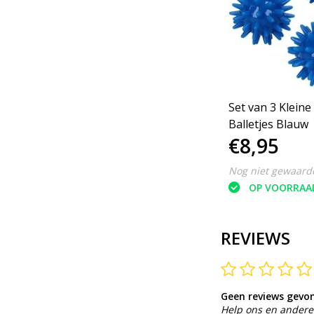
an 3
Massageballen set van 3
Set van 3 Klein
Blauw
Balletjes Blauw
€9,95
€8,95
Nog niet gewaardeerd
Nog niet gewaard
OP VOORRAAD
OP VOORRAA
REVIEWS
Geen reviews gevo
Help ons en andere 