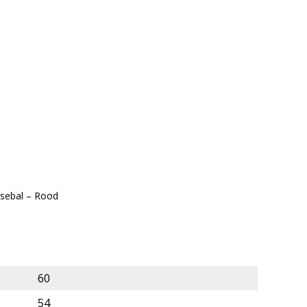
ssebal – Rood
60
54