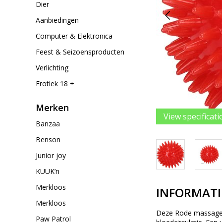
Dier
Aanbiedingen
Computer & Elektronica
Feest & Seizoensproducten
Verlichting
Erotiek 18 +
Merken
View specificati
Banzaa
Benson
Junior joy
KUUK’n
Merkloos
INFORMATI
Merkloos
Deze Rode massage b
Paw Patrol