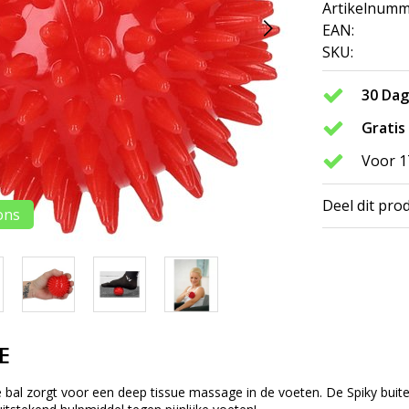
Artikelnumm
EAN:
SKU:
30 Da
Gratis
Voor 1
Deel dit pro
ons
E
al zorgt voor een deep tissue massage in de voeten. De Spiky buiten