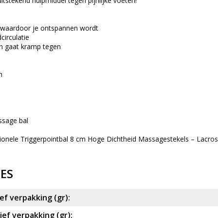
uitstekend hulpmiddel tegen pijnlijke voeten!
 waardoor je ontspannen wordt
circulatie
n gaat kramp tegen
m
ssage bal
onele Triggerpointbal 8 cm Hoge Dichtheid Massagestekels – Lacro
IES
ef verpakking (gr):
ef verpakking (gr):