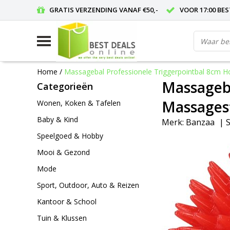
GRATIS VERZENDING VANAF €50,-
VOOR 17:00 BE
Home
/
Massagebal Professionele Triggerpointbal 8cm H
Massageba
Categorieën
Massagest
Wonen, Koken & Tafelen
Baby & Kind
Merk:
Banzaa
|
S
Speelgoed & Hobby
Mooi & Gezond
Mode
Sport, Outdoor, Auto & Reizen
Kantoor & School
Tuin & Klussen