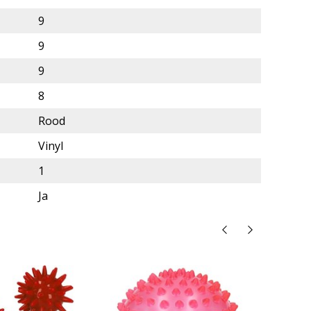
9
9
9
8
Rood
Vinyl
1
Ja