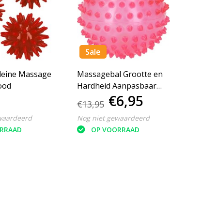
Sale
Kleine Massage
Massagebal Grootte en
Massa
tjes Rood
Hardheid Aanpasbaar
Rood
€6,95
€9,
Rood
€13,95
waardeerd
Nog niet gewaardeerd
Nog ni
RRAAD
OP VOORRAAD
O