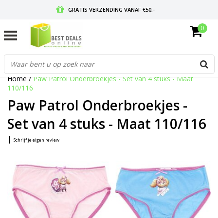
GRATIS VERZENDING VANAF €50,-
0
VOOR 17:00 BESTELD, MORGEN IN HUIS
GRATIS RETOURNEREN EN 30 DAGEN BEDENKTIJD
Home
/
Paw Patrol Onderbroekjes - Set van 4 stuks - Maat
110/116
Paw Patrol Onderbroekjes -
Set van 4 stuks - Maat 110/116
|
Schrijf je eigen review