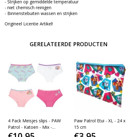
- Strijken op gemiddelde temperatuur
- niet chemisch reinigen
- Binnenstebuiten wassen en strijken
Origineel Licentie Artikel!
GERELATEERDE PRODUCTEN
4 Pack Meisjes slips - PAW
Paw Patrol Etui - XL - 24 x
Patrol - Katoen - Mix -
15 cm
€10,95
€3,95
Maat 110/116