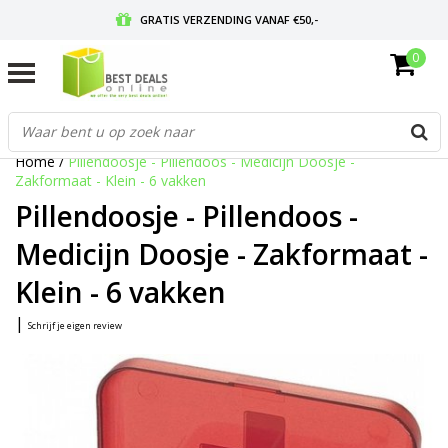
GRATIS VERZENDING VANAF €50,-
0
VOOR 17:00 BESTELD, MORGEN IN HUIS
GRATIS RETOURNEREN EN 30 DAGEN BEDENKTIJD
Home
/
Pillendoosje - Pillendoos - Medicijn Doosje -
Zakformaat - Klein - 6 vakken
Pillendoosje - Pillendoos -
Medicijn Doosje - Zakformaat -
Klein - 6 vakken
|
Schrijf je eigen review