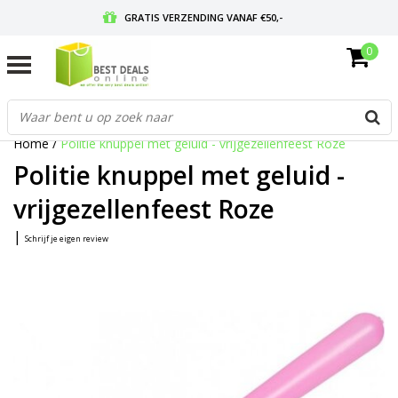
GRATIS VERZENDING VANAF €50,-
0
VOOR 17:00 BESTELD, MORGEN IN HUIS
GRATIS RETOURNEREN EN 30 DAGEN BEDENKTIJD
Home
/
Politie knuppel met geluid - vrijgezellenfeest Roze
Politie knuppel met geluid -
vrijgezellenfeest Roze
|
Schrijf je eigen review