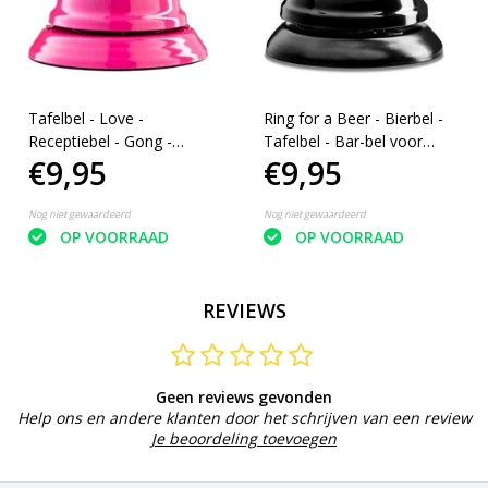
Tafelbel - Love -
Ring for a Beer - Bierbel -
Receptiebel - Gong -
Tafelbel - Bar-bel voor
€9,95
€9,95
Handbel -
Bier - Kroegbel - Zwart
Kantoorartikelen -
Hotelbel - Tafelbelletje
Nog niet gewaardeerd
Nog niet gewaardeerd
OP VOORRAAD
OP VOORRAAD
REVIEWS
Geen reviews gevonden
Help ons en andere klanten door het schrijven van een review
Je beoordeling toevoegen