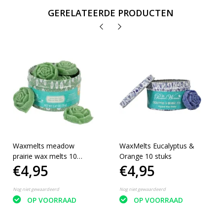
GERELATEERDE PRODUCTEN
Waxmelts meadow
WaxMelts Eucalyptus &
prairie wax melts 10
Orange 10 stuks
€4,95
€4,95
stuks
Nog niet gewaardeerd
Nog niet gewaardeerd
OP VOORRAAD
OP VOORRAAD