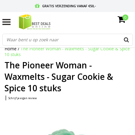
GRATIS VERZENDING VANAF €50,-
0
VOOR 17:00 BESTELD, MORGEN IN HUIS
GRATIS RETOURNEREN EN 30 DAGEN BEDENKTIJD
Home
/
The Pioneer Woman - Waxmelts - Sugar Cookie & Spice
10 stuks
The Pioneer Woman -
Waxmelts - Sugar Cookie &
Spice 10 stuks
|
Schrijf je eigen review