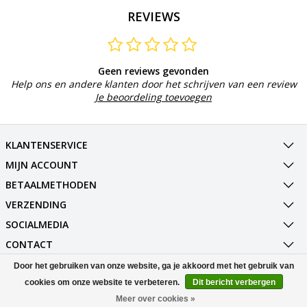
REVIEWS
Geen reviews gevonden
Help ons en andere klanten door het schrijven van een review
Je beoordeling toevoegen
KLANTENSERVICE
MIJN ACCOUNT
BETAALMETHODEN
VERZENDING
SOCIALMEDIA
CONTACT
Door het gebruiken van onze website, ga je akkoord met het gebruik van
© Copyright 2026 Best Deals Online BV Powered by
Lightspeed
cookies om onze website te verbeteren.
Dit bericht verbergen
All rights reserved by
InStijl Media
Meer over cookies »