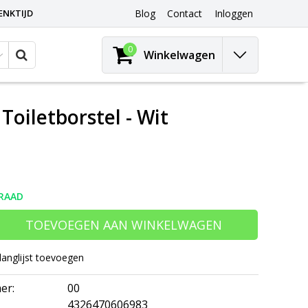
ENKTIJD
Blog
Contact
Inloggen
0
Winkelwagen
Toiletborstel - Wit
RAAD
TOEVOEGEN AAN WINKELWAGEN
langlijst toevoegen
er:
00
4326470606983