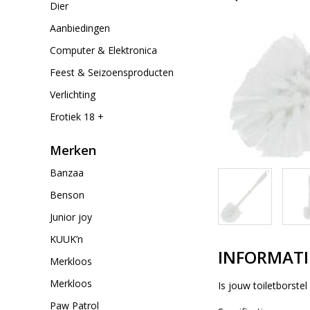
Dier
Aanbiedingen
Computer & Elektronica
Feest & Seizoensproducten
Verlichting
Erotiek 18 +
Merken
Banzaa
Benson
Junior joy
KUUK’n
INFORMATI
Merkloos
Merkloos
Is jouw toiletborste
Paw Patrol