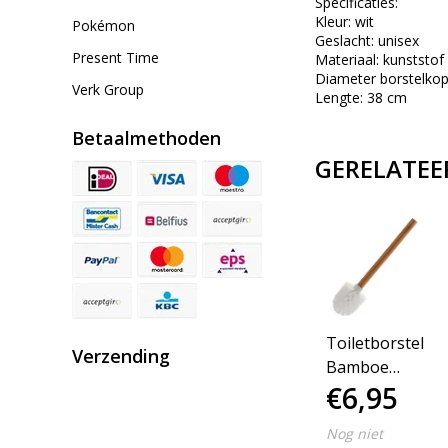
Specificaties:
Kleur: wit
Pokémon
Geslacht: unisex
Present Time
Materiaal: kunststof
Diameter borstelkop
Verk Group
Lengte: 38 cm
Betaalmethoden
GERELATEE
Toiletborstel
Verzending
Bamboe
€6,95
Wit/naturel
Nog niet