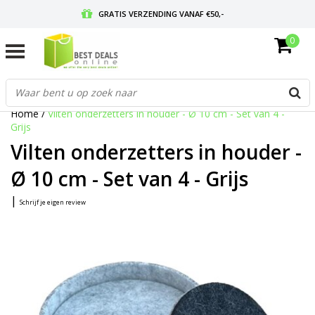
GRATIS VERZENDING VANAF €50,-
0
VOOR 17:00 BESTELD, MORGEN IN HUIS
GRATIS RETOURNEREN EN 30 DAGEN BEDENKTIJD
Home
/
Vilten onderzetters in houder - Ø 10 cm - Set van 4 -
Grijs
Vilten onderzetters in houder -
Ø 10 cm - Set van 4 - Grijs
|
Schrijf je eigen review