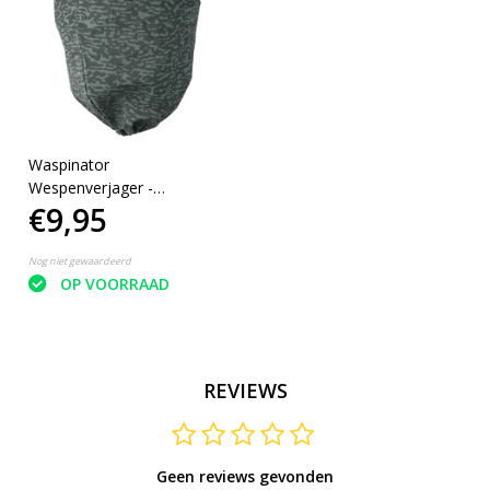
Waspinator
Wespenverjager -
€9,95
Ongedierteval - Voorkomt
wespen - Verjaagd Wespen
- Weg met Wespen
Nog niet gewaardeerd
OP VOORRAAD
REVIEWS
Geen reviews gevonden