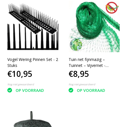
Vogel Wering Pinnen Set - 2
Tuin net fijnmazig –
Stuks
Tuinnet – Vijvernet -
€10,95
€8,95
Vogelnet - Groen – 10 x 4
meter
Nog niet gewaardeerd
Nog niet gewaardeerd
OP VOORRAAD
OP VOORRAAD