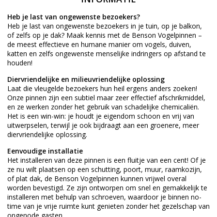
Heb je last van ongewenste bezoekers?
Heb je last van ongewenste bezoekers in je tuin, op je balkon,
of zelfs op je dak? Maak kennis met de Benson Vogelpinnen –
de meest effectieve en humane manier om vogels, duiven,
katten en zelfs ongewenste menselijke indringers op afstand te
houden!
Diervriendelijke en milieuvriendelijke oplossing
Laat die vleugelde bezoekers hun heil ergens anders zoeken!
Onze pinnen zijn een subtiel maar zeer effectief afschrikmiddel,
en ze werken zonder het gebruik van schadelijke chemicaliën.
Het is een win-win: je houdt je eigendom schoon en vrij van
uitwerpselen, terwijl je ook bijdraagt aan een groenere, meer
diervriendelijke oplossing.
Eenvoudige installatie
Het installeren van deze pinnen is een fluitje van een cent! Of je
ze nu wilt plaatsen op een schutting, poort, muur, raamkozijn,
of plat dak, de Benson Vogelpinnen kunnen vrijwel overal
worden bevestigd. Ze zijn ontworpen om snel en gemakkelijk te
installeren met behulp van schroeven, waardoor je binnen no-
time van je vrije ruimte kunt genieten zonder het gezelschap van
ongenode gasten.