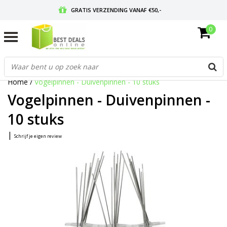
GRATIS VERZENDING VANAF €50,-
0
VOOR 17:00 BESTELD, MORGEN IN HUIS
GRATIS RETOURNEREN EN 30 DAGEN BEDENKTIJD
Home
/
Vogelpinnen - Duivenpinnen - 10 stuks
Vogelpinnen - Duivenpinnen -
10 stuks
|
Schrijf je eigen review