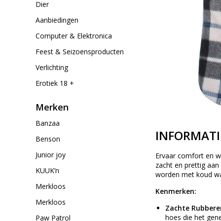
Dier
Aanbiedingen
Computer & Elektronica
Feest & Seizoensproducten
Verlichting
Erotiek 18 +
Merken
Banzaa
INFORMATI
Benson
Junior joy
Ervaar comfort en w
zacht en prettig aan
KUUK’n
worden met koud wat
Merkloos
Kenmerken:
Merkloos
Zachte Rubbere
hoes die het ge
Paw Patrol