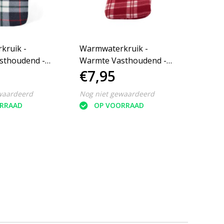
kruik -
Warmwaterkruik -
Warmw
sthoudend -
Warmte Vasthoudend -
Warmt
€7,95
€7,
0°C Max - 1.7L
Lekvrij - 70°C Max - 1.7L
Lekvri
waardeerd
Nog niet gewaardeerd
Nog ni
RRAAD
OP VOORRAAD
O