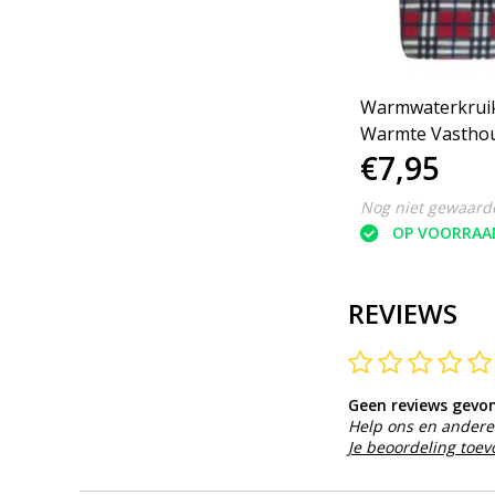
Warmwaterkruik -
Warmwaterkruik
 -
Warmte Vasthoudend -
Warmte Vasthou
€7,95
€7,95
.7L
Lekvrij - 70°C Max - 1.7L
Lekvrij - 70°C Ma
Nog niet gewaardeerd
Nog niet gewaard
OP VOORRAAD
OP VOORRAA
REVIEWS
Geen reviews gevo
Help ons en andere 
Je beoordeling toe