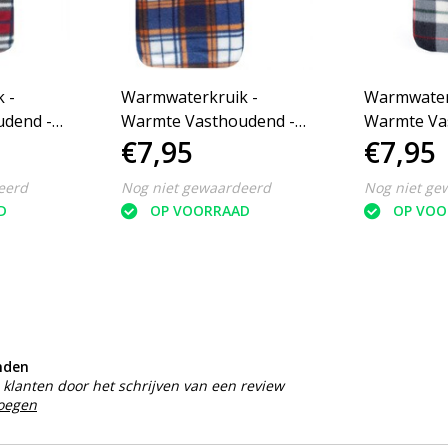
 -
Warmwaterkruik -
Warmwater
dend -
Warmte Vasthoudend -
Warmte Va
€7,95
€7,95
x - 1.7L
Lekvrij - 70°C Max - 1.7L
Lekvrij - 7
eerd
Nog niet gewaardeerd
Nog niet ge
D
OP VOORRAAD
OP VOO
nden
klanten door het schrijven van een review
voegen