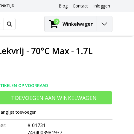
ENKTIJD
Blog
Contact
Inloggen
0
Winkelwagen
vrij - 70°C Max - 1.7L
RTIKELEN OP VOORRAAD
TOEVOEGEN AAN WINKELWAGEN
langlijst toevoegen
er:
# 01731
7434003981937