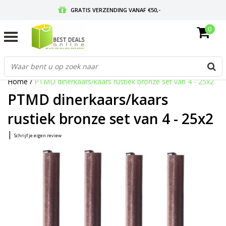
GRATIS VERZENDING VANAF €50,-
0
VOOR 17:00 BESTELD, MORGEN IN HUIS
GRATIS RETOURNEREN EN 30 DAGEN BEDENKTIJD
Home
/
PTMD dinerkaars/kaars rustiek bronze set van 4 - 25x2
PTMD dinerkaars/kaars
rustiek bronze set van 4 - 25x2
|
Schrijf je eigen review